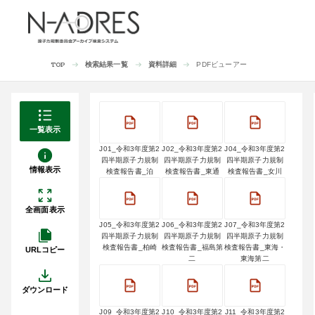
検索結果一覧
資料詳細
PDFビューアー
TOP
一覧表示
J01_令和3年度第2
J02_令和3年度第2
J04_令和3年度第2
四半期原子力規制
四半期原子力規制
四半期原子力規制
情報表示
検査報告書_泊
検査報告書_東通
検査報告書_女川
全画面表示
J05_令和3年度第2
J06_令和3年度第2
J07_令和3年度第2
四半期原子力規制
四半期原子力規制
四半期原子力規制
検査報告書_柏崎
検査報告書_福島第
検査報告書_東海・
URLコピー
二
東海第二
ダウンロード
J09_令和3年度第2
J10_令和3年度第2
J11_令和3年度第2