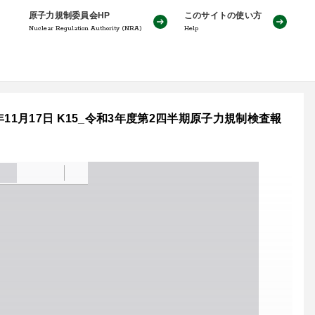
原子力規制委員会HP
このサイトの使い方
Nuclear Regulation Authority (NRA)
Help
1月17日 K15_令和3年度第2四半期原子力規制検査報