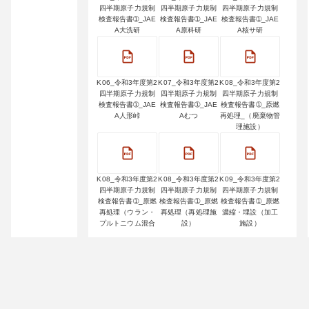
四半期原子力規制
四半期原子力規制
四半期原子力規制
検査報告書➀_JAE
検査報告書➀_JAE
検査報告書➀_JAE
A大洗研
A原科研
A核サ研
K06_令和3年度第2
K07_令和3年度第2
K08_令和3年度第2
四半期原子力規制
四半期原子力規制
四半期原子力規制
検査報告書➀_JAE
検査報告書➀_JAE
検査報告書➀_原燃
A人形峠
Aむつ
再処理_（廃棄物管
理施設）
K08_令和3年度第2
K08_令和3年度第2
K09_令和3年度第2
四半期原子力規制
四半期原子力規制
四半期原子力規制
検査報告書➀_原燃
検査報告書➀_原燃
検査報告書➀_原燃
再処理（ウラン・
再処理（再処理施
濃縮・埋設（加工
プルトニウム混合
設）
施設）
酸化物燃料加工施
設）
K09_令和3年度第2
K10_令和3年度第2
K11_令和3年度第2
四半期原子力規制
四半期原子力規制
四半期原子力規制