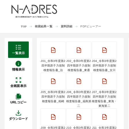
検索結果一覧
資料詳細
PDFビューアー
TOP
一覧表示
J01_令和3年度第2
J02_令和3年度第2
J04_令和3年度第2
四半期原子力規制
四半期原子力規制
四半期原子力規制
情報表示
検査報告書_泊
検査報告書_東通
検査報告書_女川
全画面表示
J05_令和3年度第2
J06_令和3年度第2
J07_令和3年度第2
四半期原子力規制
四半期原子力規制
四半期原子力規制
検査報告書_柏崎
検査報告書_福島第
検査報告書_東海・
URLコピー
二
東海第二
ダウンロード
J09_令和3年度第2
J10_令和3年度第2
J11_令和3年度第2