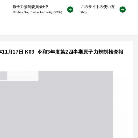
原子力規制委員会HP
このサイトの使い方
Nuclear Regulation Authority (NRA)
Help
1月17日 K03_令和3年度第2四半期原子力規制検査報