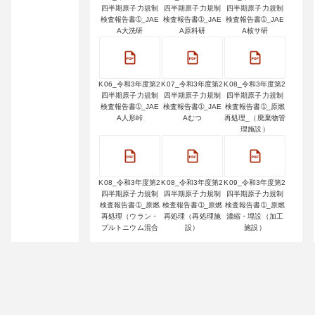
四半期原子力規制
四半期原子力規制
四半期原子力規制
検査報告書➀_JAE
検査報告書➀_JAE
検査報告書➀_JAE
A大洗研
A原科研
A核サ研
K06_令和3年度第2
K07_令和3年度第2
K08_令和3年度第2
四半期原子力規制
四半期原子力規制
四半期原子力規制
検査報告書➀_JAE
検査報告書➀_JAE
検査報告書➀_原燃
A人形峠
Aむつ
再処理_（廃棄物管
理施設）
K08_令和3年度第2
K08_令和3年度第2
K09_令和3年度第2
四半期原子力規制
四半期原子力規制
四半期原子力規制
検査報告書➀_原燃
検査報告書➀_原燃
検査報告書➀_原燃
再処理（ウラン・
再処理（再処理施
濃縮・埋設（加工
プルトニウム混合
設）
施設）
酸化物燃料加工施
設）
K09_令和3年度第2
K10_令和3年度第2
K11_令和3年度第2
四半期原子力規制
四半期原子力規制
四半期原子力規制