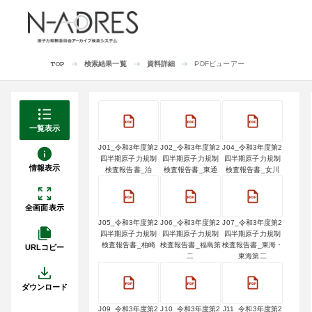
検索結果一覧
資料詳細
PDFビューアー
TOP
一覧表示
J01_令和3年度第2
J02_令和3年度第2
J04_令和3年度第2
四半期原子力規制
四半期原子力規制
四半期原子力規制
情報表示
検査報告書_泊
検査報告書_東通
検査報告書_女川
全画面表示
J05_令和3年度第2
J06_令和3年度第2
J07_令和3年度第2
四半期原子力規制
四半期原子力規制
四半期原子力規制
検査報告書_柏崎
検査報告書_福島第
検査報告書_東海・
URLコピー
二
東海第二
ダウンロード
J09_令和3年度第2
J10_令和3年度第2
J11_令和3年度第2