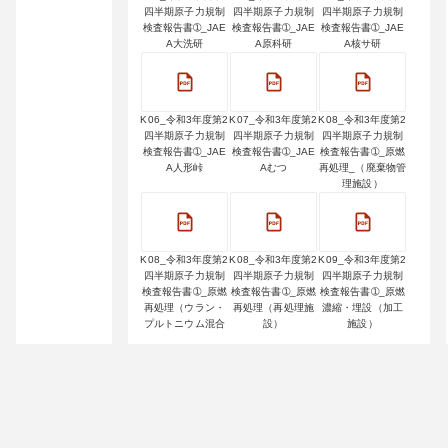
四半期原子力規制
四半期原子力規制
四半期原子力規制
検査報告書➀_JAE
検査報告書➀_JAE
検査報告書➀_JAE
A大洗研
A原科研
A核サ研
K06_令和3年度第2
K07_令和3年度第2
K08_令和3年度第2
四半期原子力規制
四半期原子力規制
四半期原子力規制
検査報告書➀_JAE
検査報告書➀_JAE
検査報告書➀_原燃
A人形峠
Aむつ
再処理_（廃棄物管
理施設）
K08_令和3年度第2
K08_令和3年度第2
K09_令和3年度第2
四半期原子力規制
四半期原子力規制
四半期原子力規制
検査報告書➀_原燃
検査報告書➀_原燃
検査報告書➀_原燃
再処理（ウラン・
再処理（再処理施
濃縮・埋設（加工
プルトニウム混合
設）
施設）
酸化物燃料加工施
設）
K09_令和3年度第2
K10_令和3年度第2
K11_令和3年度第2
四半期原子力規制
四半期原子力規制
四半期原子力規制