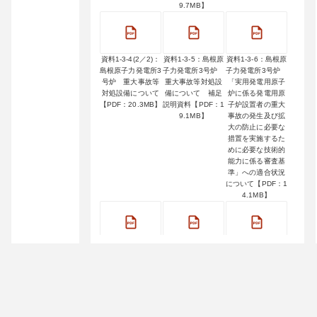
9.7MB】
資料1-3-4(2／2)：
資料1-3-5：島根原
資料1-3-6：島根原
島根原子力発電所3
子力発電所3号炉
子力発電所3号炉
号炉 重大事故等
重大事故等対処設
「実用発電用原子
対処設備について
備について 補足
炉に係る発電用原
【PDF：20.3MB】
説明資料【PDF：1
子炉設置者の重大
9.1MB】
事故の発生及び拡
大の防止に必要な
措置を実施するた
めに必要な技術的
能力に係る審査基
準」への適合状況
について【PDF：1
4.1MB】
資料1-4：島根原子
資料1-5：島根3号
資料2-1-1：浜岡原
力発電所3号炉 重
炉 設置変更許可
子力発電所4号炉
大事故等対処設備
(新規制基準) 説明
重大事故等対策の
について 格納容
スケジュール案【P
有効性評価につい
器フィルタベント
DF：979KB】
て 雰囲気圧力・
系残留熱代替除去
温度による静的負
系(循環冷却モード)
荷(格納容器過圧・