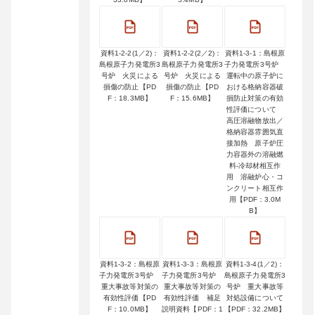
資料1-2-2(1／2)：
資料1-2-2(2／2)：
資料1-3-1：島根原
島根原子力発電所3
島根原子力発電所3
子力発電所3号炉
号炉 火災による
号炉 火災による
運転中の原子炉に
損傷の防止【PD
損傷の防止【PD
おける格納容器破
F：18.3MB】
F：15.6MB】
損防止対策の有効
性評価について
高圧溶融物放出／
格納容器雰囲気直
接加熱 原子炉圧
力容器外の溶融燃
料-冷却材相互作
用 溶融炉心・コ
ンクリート相互作
用【PDF：3.0M
B】
資料1-3-2：島根原
資料1-3-3：島根原
資料1-3-4(1／2)：
子力発電所3号炉
子力発電所3号炉
島根原子力発電所3
重大事故等対策の
重大事故等対策の
号炉 重大事故等
有効性評価【PD
有効性評価 補足
対処設備について
F：10.0MB】
説明資料【PDF：1
【PDF：32.2MB】