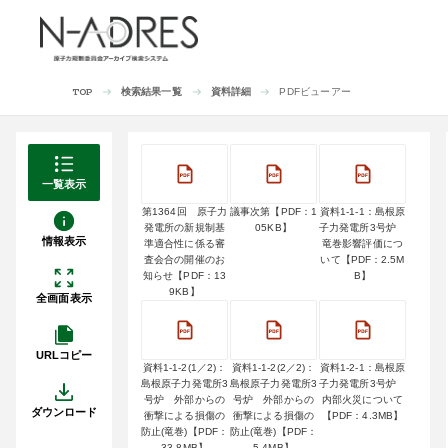
検索結果一覧
資料詳細
PDFビューアー
TOP
一覧表示
第1364回 原子力
議事次第【PDF：1
資料1-1-1：島根原
発電所の新規制基
05KB】
子力発電所3号炉
情報表示
準適合性に係る審
竜巻影響評価につ
査会合の開催のお
いて【PDF：2.5M
知らせ【PDF：13
B】
9KB】
全画面表示
URLコピー
資料1-1-2(1／2)：
資料1-1-2(2／2)：
資料1-2-1：島根原
島根原子力発電所3
島根原子力発電所3
子力発電所3号炉
号炉 外部からの
号炉 外部からの
内部火災について
ダウンロード
衝撃による損傷の
衝撃による損傷の
【PDF：4.3MB】
防止(竜巻)【PDF：
防止(竜巻)【PDF：
33.8MB】
5.4MB】