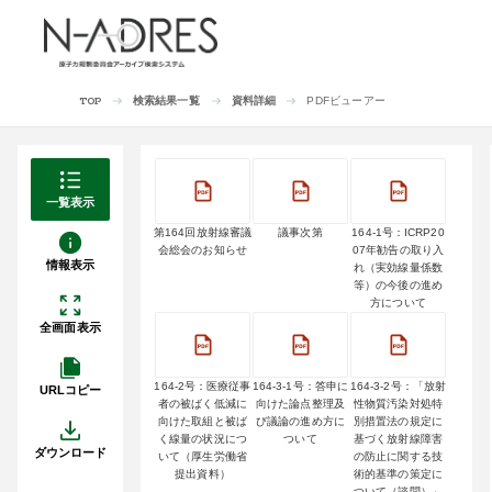
検索結果一覧
資料詳細
PDFビューアー
TOP
一覧表示
第164回放射線審議
議事次第
164-1号：ICRP20
会総会のお知らせ
07年勧告の取り入
情報表示
れ（実効線量係数
等）の今後の進め
方について
全画面表示
164-2号：医療従事
164-3-1号：答申に
164-3-2号：「放射
URLコピー
者の被ばく低減に
向けた論点整理及
性物質汚染対処特
向けた取組と被ば
び議論の進め方に
別措置法の規定に
く線量の状況につ
ついて
基づく放射線障害
ダウンロード
いて（厚生労働省
の防止に関する技
提出資料）
術的基準の策定に
ついて（諮問）」