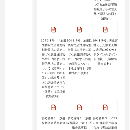
に係る放射線審議
会委員からの意見
及び質問への回答
（依頼）
164-3-3号：「放射
164-3-4号：放射性
164-3-5号：再生資
性物質汚染対処特
物質汚染対処特別
材化した除去土壌
別措置法の規定に
措置法の規定に基
の利用に係るガイ
基づく放射線障害
づく放射線障害の
ドラインのポイン
の防止に関する技
防止に関する技術
ト（案）（環境省
術的基準の策定に
的基準について
提出資料）
ついて（諮問）」
【補足資料】（環
に係る前回（第163
境省提出資料）
回）の議論及び前
回以後提出された
追加意見について
（回答）（環境省
提出資料）
参考資料１：放射
参考資料２：放射
参考資料３：ICRP
線審議会委員名簿
線審議会 第163回
2007年勧告の取り
総会議事録
入れ（実効線量係