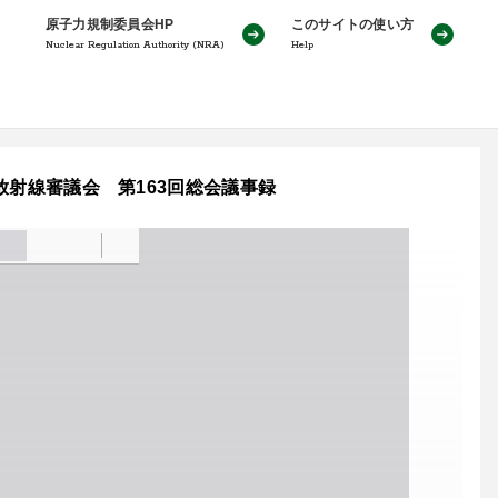
原子力規制委員会HP
このサイトの使い方
Nuclear Regulation Authority (NRA)
Help
：放射線審議会 第163回総会議事録