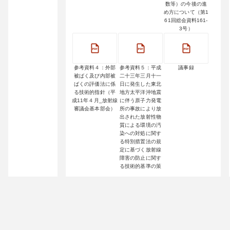
数等）の今後の進
め方について（第1
61回総会資料161-
3号）
参考資料４：外部
参考資料５：平成
議事録
被ばく及び内部被
二十三年三月十一
ばくの評価法に係
日に発生した東北
る技術的指針（平
地方太平洋沖地震
成11年４月_放射線
に伴う原子力発電
審議会基本部会）
所の事故により放
出された放射性物
質による環境の汚
染への対処に関す
る特別措置法の規
定に基づく放射線
障害の防止に関す
る技術的基準の策
定について（諮
問）（第163回総会
資料163-3-1号）