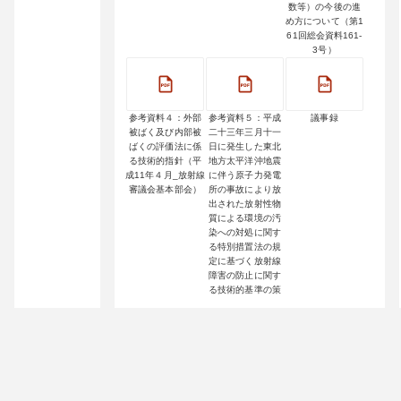
数等）の今後の進
め方について（第1
61回総会資料161-
3号）
参考資料４：外部
参考資料５：平成
議事録
被ばく及び内部被
二十三年三月十一
ばくの評価法に係
日に発生した東北
る技術的指針（平
地方太平洋沖地震
成11年４月_放射線
に伴う原子力発電
審議会基本部会）
所の事故により放
出された放射性物
質による環境の汚
染への対処に関す
る特別措置法の規
定に基づく放射線
障害の防止に関す
る技術的基準の策
定について（諮
問）（第163回総会
資料163-3-1号）