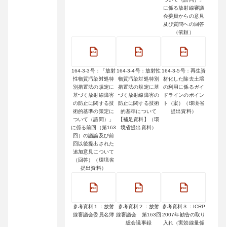
に係る放射線審議
会委員からの意見
及び質問への回答
（依頼）
164-3-3号：「放射
164-3-4号：放射性
164-3-5号：再生資
性物質汚染対処特
物質汚染対処特別
材化した除去土壌
別措置法の規定に
措置法の規定に基
の利用に係るガイ
基づく放射線障害
づく放射線障害の
ドラインのポイン
の防止に関する技
防止に関する技術
ト（案）（環境省
術的基準の策定に
的基準について
提出資料）
ついて（諮問）」
【補足資料】（環
に係る前回（第163
境省提出資料）
回）の議論及び前
回以後提出された
追加意見について
（回答）（環境省
提出資料）
参考資料１：放射
参考資料２：放射
参考資料３：ICRP
線審議会委員名簿
線審議会 第163回
2007年勧告の取り
総会議事録
入れ（実効線量係