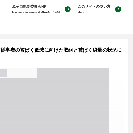
原子力規制委員会HP
このサイトの使い方
Nuclear Regulation Authority (NRA)
Help
号：医療従事者の被ばく低減に向けた取組と被ばく線量の状況に