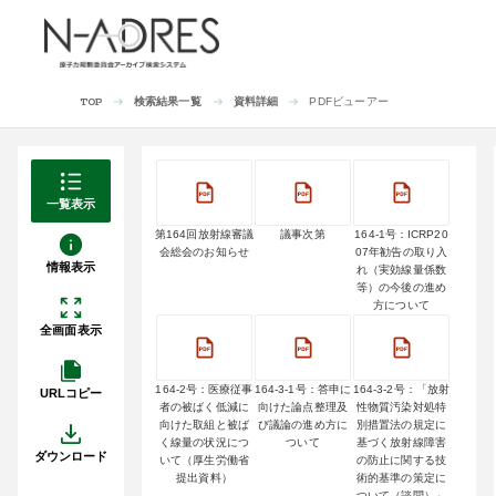
検索結果一覧
資料詳細
PDFビューアー
TOP
一覧表示
第164回放射線審議
議事次第
164-1号：ICRP20
会総会のお知らせ
07年勧告の取り入
情報表示
れ（実効線量係数
等）の今後の進め
方について
全画面表示
164-2号：医療従事
164-3-1号：答申に
164-3-2号：「放射
URLコピー
者の被ばく低減に
向けた論点整理及
性物質汚染対処特
向けた取組と被ば
び議論の進め方に
別措置法の規定に
く線量の状況につ
ついて
基づく放射線障害
ダウンロード
いて（厚生労働省
の防止に関する技
提出資料）
術的基準の策定に
ついて（諮問）」