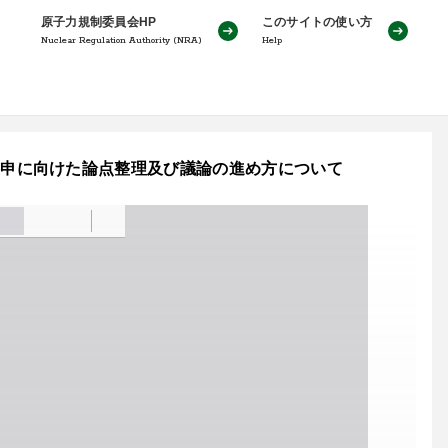
原子力規制委員会HP
このサイトの使い方
Nuclear Regulation Authority (NRA)
Help
1号：答申に向けた論点整理及び議論の進め方について