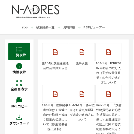
検索結果一覧
資料詳細
PDFビューアー
TOP
一覧表示
第164回放射線審議
議事次第
164-1号：ICRP20
会総会のお知らせ
07年勧告の取り入
情報表示
れ（実効線量係数
等）の今後の進め
方について
全画面表示
164-2号：医療従事
164-3-1号：答申に
164-3-2号：「放射
URLコピー
者の被ばく低減に
向けた論点整理及
性物質汚染対処特
向けた取組と被ば
び議論の進め方に
別措置法の規定に
く線量の状況につ
ついて
基づく放射線障害
ダウンロード
いて（厚生労働省
の防止に関する技
提出資料）
術的基準の策定に
ついて（諮問）」