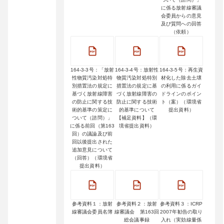
に係る放射線審議
会委員からの意見
及び質問への回答
（依頼）
164-3-3号：「放射
164-3-4号：放射性
164-3-5号：再生資
性物質汚染対処特
物質汚染対処特別
材化した除去土壌
別措置法の規定に
措置法の規定に基
の利用に係るガイ
基づく放射線障害
づく放射線障害の
ドラインのポイン
の防止に関する技
防止に関する技術
ト（案）（環境省
術的基準の策定に
的基準について
提出資料）
ついて（諮問）」
【補足資料】（環
に係る前回（第163
境省提出資料）
回）の議論及び前
回以後提出された
追加意見について
（回答）（環境省
提出資料）
参考資料１：放射
参考資料２：放射
参考資料３：ICRP
線審議会委員名簿
線審議会 第163回
2007年勧告の取り
総会議事録
入れ（実効線量係