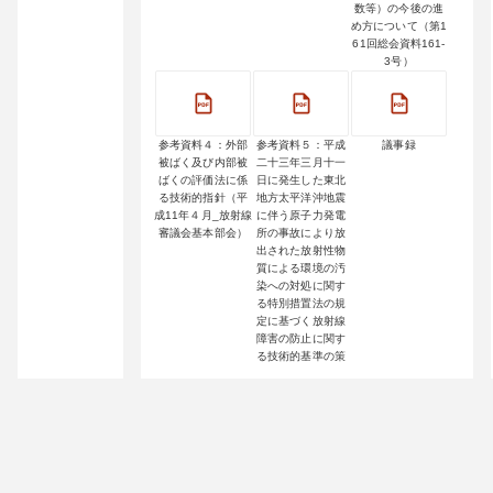
数等）の今後の進
め方について（第1
61回総会資料161-
3号）
参考資料４：外部
参考資料５：平成
議事録
被ばく及び内部被
二十三年三月十一
ばくの評価法に係
日に発生した東北
る技術的指針（平
地方太平洋沖地震
成11年４月_放射線
に伴う原子力発電
審議会基本部会）
所の事故により放
出された放射性物
質による環境の汚
染への対処に関す
る特別措置法の規
定に基づく放射線
障害の防止に関す
る技術的基準の策
定について（諮
問）（第163回総会
資料163-3-1号）