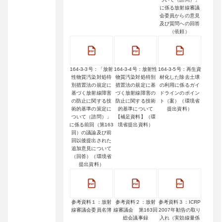
に係る放射線審議
会委員からの意見
及び質問への回答
（依頼）
164-3-3号：「放射
164-3-4号：放射性
164-3-5号：再生資
性物質汚染対処特
物質汚染対処特別
材化した除去土壌
別措置法の規定に
措置法の規定に基
の利用に係るガイ
基づく放射線障害
づく放射線障害の
ドラインのポイン
の防止に関する技
防止に関する技術
ト（案）（環境省
術的基準の策定に
的基準について
提出資料）
ついて（諮問）」
【補足資料】（環
に係る前回（第163
境省提出資料）
回）の議論及び前
回以後提出された
追加意見について
（回答）（環境省
提出資料）
参考資料１：放射
参考資料２：放射
参考資料３：ICRP
線審議会委員名簿
線審議会 第163回
2007年勧告の取り
総会議事録
入れ（実効線量係