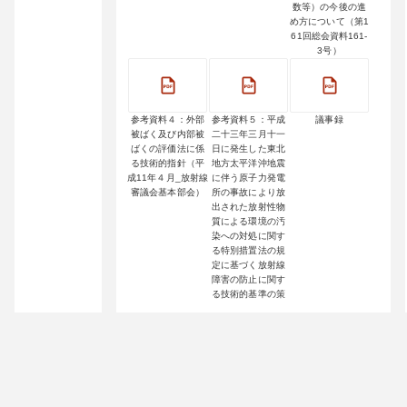
数等）の今後の進
め方について（第1
61回総会資料161-
3号）
参考資料４：外部
参考資料５：平成
議事録
被ばく及び内部被
二十三年三月十一
ばくの評価法に係
日に発生した東北
る技術的指針（平
地方太平洋沖地震
成11年４月_放射線
に伴う原子力発電
審議会基本部会）
所の事故により放
出された放射性物
質による環境の汚
染への対処に関す
る特別措置法の規
定に基づく放射線
障害の防止に関す
る技術的基準の策
定について（諮
問）（第163回総会
資料163-3-1号）