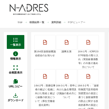
検索結果一覧
資料詳細
PDFビューアー
TOP
一覧表示
第164回放射線審議
議事次第
164-1号：ICRP20
会総会のお知らせ
07年勧告の取り入
情報表示
れ（実効線量係数
等）の今後の進め
方について
全画面表示
164-2号：医療従事
164-3-1号：答申に
164-3-2号：「放射
URLコピー
者の被ばく低減に
向けた論点整理及
性物質汚染対処特
向けた取組と被ば
び議論の進め方に
別措置法の規定に
く線量の状況につ
ついて
基づく放射線障害
ダウンロード
いて（厚生労働省
の防止に関する技
提出資料）
術的基準の策定に
ついて（諮問）」