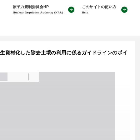
原子力規制委員会HP
このサイトの使い方
Nuclear Regulation Authority (NRA)
Help
-5号：再生資材化した除去土壌の利用に係るガイドラインのポイ