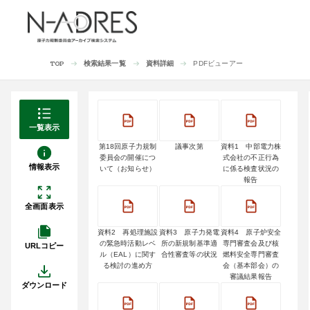
検索結果一覧
資料詳細
PDFビューアー
TOP
一覧表示
第18回原子力規制
議事次第
資料1 中部電力株
委員会の開催につ
式会社の不正行為
情報表示
いて（お知らせ）
に係る検査状況の
報告
全画面表示
資料2 再処理施設
資料3 原子力発電
資料4 原子炉安全
の緊急時活動レベ
所の新規制基準適
専門審査会及び核
URLコピー
ル（EAL）に関す
合性審査等の状況
燃料安全専門審査
る検討の進め方
会（基本部会）の
審議結果報告
ダウンロード