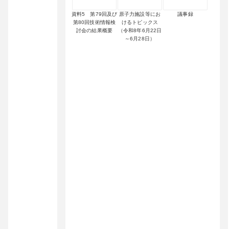
資料5 第79回及び
原子力施設等にお
議事録
第80回技術情報検
けるトピックス
討会の結果概要
（令和8年6月22日
～6月28日）