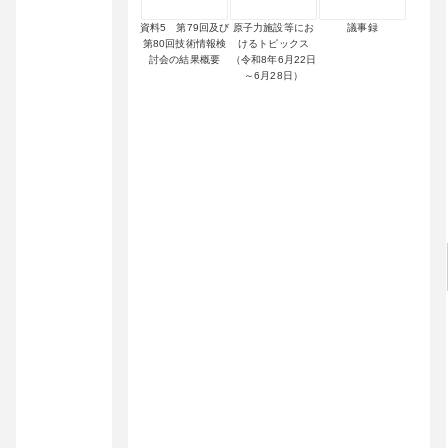
資料5 第79回及び
原子力施設等にお
議事録
第80回技術情報検
けるトピックス
討会の結果概要
（令和8年6月22日
～6月28日）