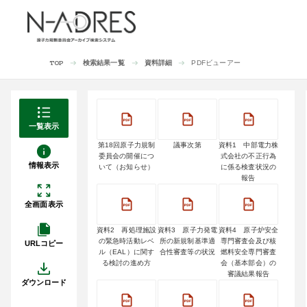
検索結果一覧
資料詳細
PDFビューアー
TOP
一覧表示
第18回原子力規制
議事次第
資料1 中部電力株
委員会の開催につ
式会社の不正行為
情報表示
いて（お知らせ）
に係る検査状況の
報告
全画面表示
資料2 再処理施設
資料3 原子力発電
資料4 原子炉安全
の緊急時活動レベ
所の新規制基準適
専門審査会及び核
URLコピー
ル（EAL）に関す
合性審査等の状況
燃料安全専門審査
る検討の進め方
会（基本部会）の
審議結果報告
ダウンロード