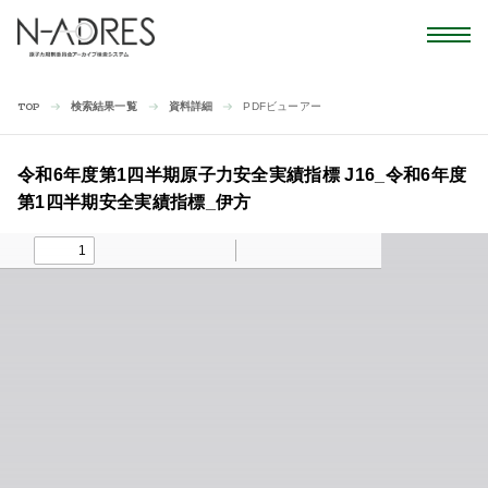
検索結果一覧
資料詳細
PDFビューアー
TOP
令和6年度第1四半期原子力安全実績指標 J16_令和6年度
第1四半期安全実績指標_伊方