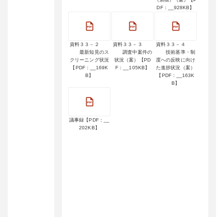
DF：__928KB】
資料３３－２
資料３３－３
資料３３－４
最新知見のス
調査中案件の
技術基準・制
クリーニング状況
状況（案）【PD
度への反映に向け
【PDF：__169K
F：__105KB】
た進捗状況（案）
B】
【PDF：__163K
B】
議事録【PDF：__
202KB】