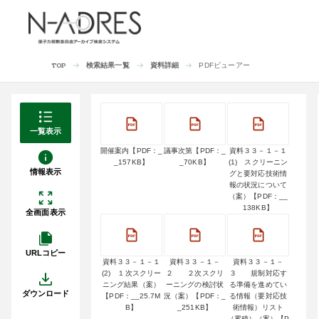
検索結果一覧
資料詳細
PDFビューアー
TOP
一覧表示
開催案内【PDF：_
議事次第【PDF：_
資料３３－１－１
_157KB】
_70KB】
(1) スクリーニン
情報表示
グと要対応技術情
報の状況について
（案）【PDF：__
138KB】
全画面表示
URLコピー
資料３３－１－１
資料３３－１－
資料３３－１－
(2) １次スクリー
２ ２次スクリ
３ 規制対応す
ニング結果（案）
ーニングの検討状
る準備を進めてい
ダウンロード
【PDF：__25.7M
況（案）【PDF：_
る情報（要対応技
B】
_251KB】
術情報）リスト
（累積）（案）【P