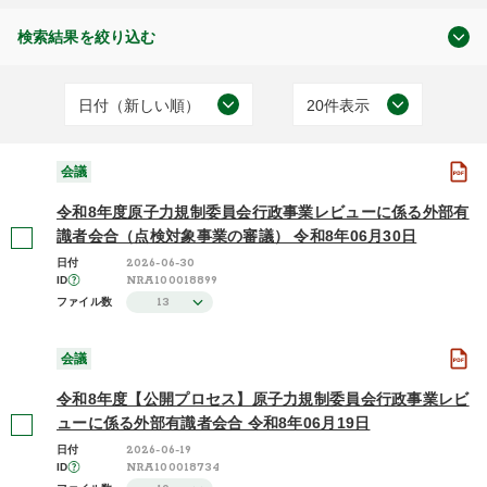
検索結果を絞り込む
日付（新しい順）
20件表示
原子力規制委員会について
日付（古い順）
20件表示
(59)
会議
日付（新しい順）
50件表示
令和8年度原子力規制委員会行政事業レビューに係る外部有
施設（昇順）
100件表示
識者会合（点検対象事業の審議） 令和8年06月30日
2026-06-30
日付
会議
施設（降順）
NRA100018899
ID
(59)
13
ファイル数
タイトル（昇順）
タイトル（降順）
会議
2026年度 / 令和8年度
関連性
令和8年度【公開プロセス】原子力規制委員会行政事業レビ
(3)
ューに係る外部有識者会合 令和8年06月19日
2025年度 / 令和7年度
2026-06-19
日付
(3)
NRA100018734
ID