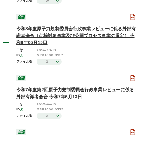
10
ファイル数
2024年度 / 令和6年度
(4)
会議
さらに表示する
令和8年度原子力規制委員会行政事業レビューに係る外部有
識者会合（点検対象事業及び公開プロセス事業の選定） 令
和8年05月15日
2026-05-15
日付
NRA100018317
ID
2
ファイル数
会議
令和7年度第2回原子力規制委員会行政事業レビューに係る
外部有識者会合 令和7年6月13日
2025-06-13
日付
NRA100010775
ID
16
ファイル数
会議