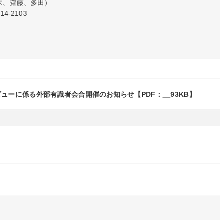
、齋藤、多田）

4-2103
ューに係る外部有識者会合開催のお知らせ【PDF：__93KB】