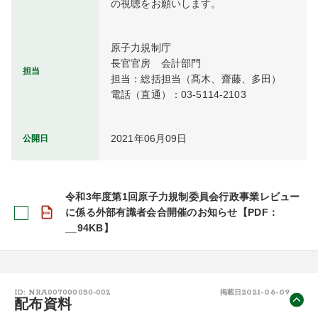
の視聴をお願いします。
原子力規制庁

長官官房　会計部門

担当
担当：総括担当（髙木、齋藤、多田）

電話（直通）：03-5114-2103
2021年06月09日
公開日
令和3年度第1回原子力規制委員会行政事業レビュー
に係る外部有識者会合開催のお知らせ【PDF：
__94KB】
2021-06-09
ID: NRA007000050-002
掲載日
配布資料