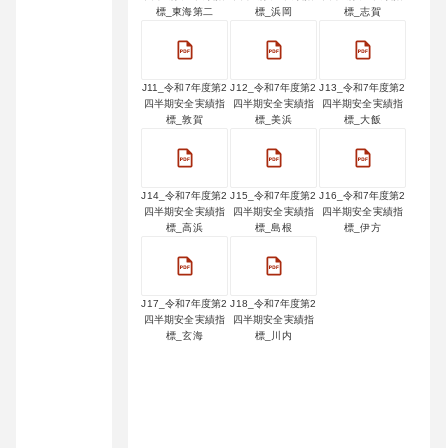
標_東海第二
標_浜岡
標_志賀
J11_令和7年度第2
J12_令和7年度第2
J13_令和7年度第2
四半期安全実績指
四半期安全実績指
四半期安全実績指
標_敦賀
標_美浜
標_大飯
J14_令和7年度第2
J15_令和7年度第2
J16_令和7年度第2
四半期安全実績指
四半期安全実績指
四半期安全実績指
標_高浜
標_島根
標_伊方
J17_令和7年度第2
J18_令和7年度第2
四半期安全実績指
四半期安全実績指
標_玄海
標_川内