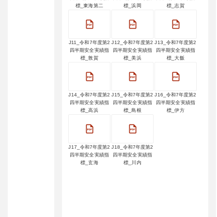
標_東海第二
標_浜岡
標_志賀
J11_令和7年度第2
J12_令和7年度第2
J13_令和7年度第2
四半期安全実績指
四半期安全実績指
四半期安全実績指
標_敦賀
標_美浜
標_大飯
J14_令和7年度第2
J15_令和7年度第2
J16_令和7年度第2
四半期安全実績指
四半期安全実績指
四半期安全実績指
標_高浜
標_島根
標_伊方
J17_令和7年度第2
J18_令和7年度第2
四半期安全実績指
四半期安全実績指
標_玄海
標_川内