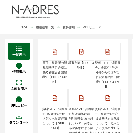
検索結果一覧
資料詳細
PDFビューアー
TOP
一覧表示
原子力発電所の新
議事次第【PDF：4
資料1-1-1：浜岡原
規制基準定合成に
7KB】
子力発電所4号炉
情報表示
係る審査会合開催
外部からの衝撃に
通知【PDF：144K
よる損傷の防止(竜
B】
巻)【PDF：3.1M
B】
全画面表示
URLコピー
資料1-1-2：浜岡原
資料1-1-3：浜岡原
資料1-1-4：浜岡原
子力発電所4号炉
子力発電所4号炉
子力発電所4号炉
内部溢水影響評価
設計基準対象施設
設計基準対象施設
ダウンロード
について【PDF：
について 外部か
について 溢水に
8.5MB】
らの衝撃による損
よる損傷の防止等
傷の防止(竜巻)【P
(1/2)【PDF：25.0