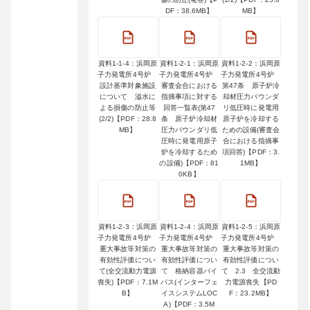
DF：38.6MB】
MB】
資料1-1-4：浜岡原
資料1-2-1：浜岡原
資料1-2-2：浜岡原
子力発電所4号炉
子力発電所4号炉
子力発電所4号炉
設計基準対象施設
審査会合における
第47条 原子炉冷
について 溢水に
指摘事項に対する
却材圧力バウンダ
よる損傷の防止等
回答一覧表(第47
リ低圧時に発電用
(2/2)【PDF：28.8
条 原子炉冷却材
原子炉を冷却する
MB】
圧力バウンダリ低
ための設備(審査会
圧時に発電用原子
合における指摘事
炉を冷却するため
項回答)【PDF：3.
の設備)【PDF：81
1MB】
0KB】
資料1-2-3：浜岡原
資料1-2-4：浜岡原
資料1-2-5：浜岡原
子力発電所4号炉
子力発電所4号炉
子力発電所4号炉
重大事故等対策の
重大事故等対策の
重大事故等対策の
有効性評価につい
有効性評価につい
有効性評価につい
て(全交流動力電源
て 格納容器バイ
て 2.3 全交流動
喪失)【PDF：7.1M
パス(インターフェ
力電源喪失【PD
B】
イスシステムLOC
F：23.2MB】
A)【PDF：3.5M