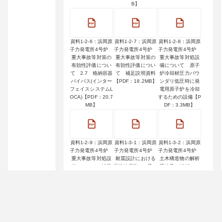
B】
資料1-2-6：浜岡原
資料1-2-7：浜岡原
資料1-2-8：浜岡原
子力発電所4号炉
子力発電所4号炉
子力発電所4号炉
重大事故等対策の
重大事故等対策の
重大事故等対処設
有効性評価につい
有効性評価につい
備について 原子
て 2.7 格納容器
て 補足説明資料
炉冷却材圧力バウ
バイパス(インター
【PDF：18.2MB】
ンダリ低圧時に発
フェイスシステムL
電用原子炉を冷却
OCA)【PDF：20.7
するための設備【P
MB】
DF：3.3MB】
資料1-2-9：浜岡原
資料1-3-1：浜岡原
資料1-3-2：浜岡原
子力発電所4号炉
子力発電所4号炉
子力発電所4号炉
重大事故等対処設
耐震設計における
土木構造物の解析
備について（補足
基準地震動Ss1又は
手法及び解析モデ
説明資料）原子炉
Ss2の適用方針【P
ルの精緻化【PD
冷却材圧力バウン
DF：5.2MB】
F：3.5MB】
ダリ低圧時に発電
用原子炉を冷却す
るための設備【PD
F：5.3MB】