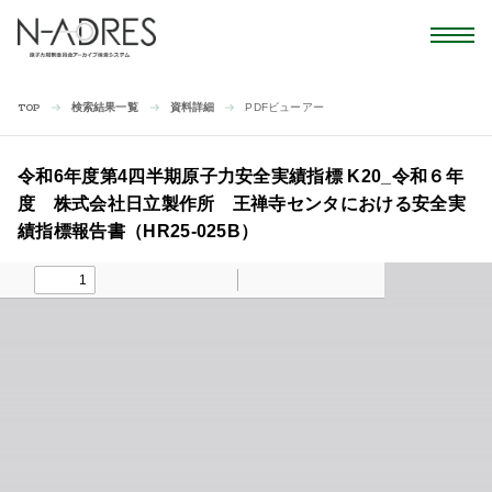
検索結果一覧
資料詳細
PDFビューアー
TOP
令和6年度第4四半期原子力安全実績指標 K20_令和６年
度 株式会社日立製作所 王禅寺センタにおける安全実
績指標報告書（HR25-025B）