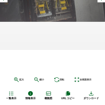
拡大
縮小
回転
全画面表示
一覧表示
情報表示
概観図
URLコピー
ダウンロード