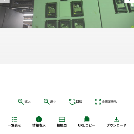
拡大
縮小
回転
全画面表示
一覧表示
情報表示
概観図
URLコピー
ダウンロード