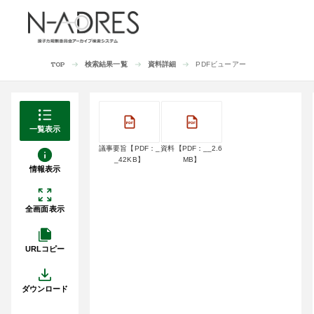
検索結果一覧
資料詳細
PDFビューアー
TOP
一覧表示
議事要旨【PDF：_
資料【PDF：__2.6
_42KB】
MB】
情報表示
全画面表示
URLコピー
ダウンロード