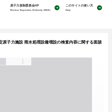
原子力規制委員会HP
このサイトの使い方
Nuclear Regulation Authority (NRA)
Help
定原子力施設 雨水処理設備増設の検査内容に関する面談