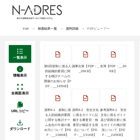
検索結果一覧
資料詳細
PDFビューアー
TOP
一覧表示
第6回規制に係る人
議事次第【PDF：_
名簿【PDF：__60
的組織的要因に関
_26KB】
KB】
情報表示
する検討チームの
開催のお知らせ【P
DF：__145KB】
全画面表示
資料6-1 規制に係
資料6-2 安全文化
参考資料6-1 安全
URLコピー
る人的組織的要因
に係るガイドに記
文化に係るガイド
に関する検討チー
載する審査官・検
及び原因分析に係
ム会合の今後の進
査官が確認する視
るガイドの検討状
ダウンロード
め方について【PD
点について【PD
況について【PD
F：__108KB】
F：__151KB】
F：__245KB】