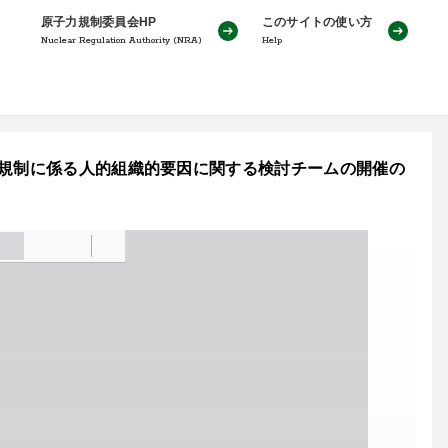
原子力規制委員会HP
このサイトの使い方
Nuclear Regulation Authority (NRA)
Help
回規制に係る人的組織的要因に関する検討チームの開催の