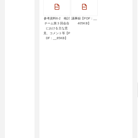
参考資料6-2 検討
議事録【PDF：__
チーム第３回会合
405KB】
における主な意
見、コメント等【P
DF：__85KB】