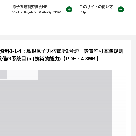
原子力規制委員会HP
このサイトの使い方
Nuclear Regulation Authority (NRA)
Help
資料1-1-4：島根原子力発電所2号炉 設置許可基準規則
系統目)＞(技術的能力)【PDF：4.8MB】