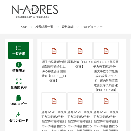
検索結果一覧
資料詳細
PDFビューアー
TOP
一覧表示
原子力発電所の新
議事次第【PDF：8
資料1-1-1：島根原
規制基準適合性に
0KB】
子力発電所2号炉
情報表示
係る審査会合開催
重大事故等対処施
通知【PDF：__14
設の設置につい
9KB】
て 所内常設直流
電源設備(3系統目)
全画面表示
【PDF：1.5MB】
URLコピー
資料1-1-2：島根原
資料1-1-3：島根原
資料1-1-4：島根原
子力発電所2号炉
子力発電所2号炉
子力発電所2号炉
ダウンロード
設置許可基準規則
設置許可基準規則
設置許可基準規則
等への適合性につ
等への適合性につ
等への適合性につ
いて 本文＜所内
いて 補足説明資
いて 補足説明資