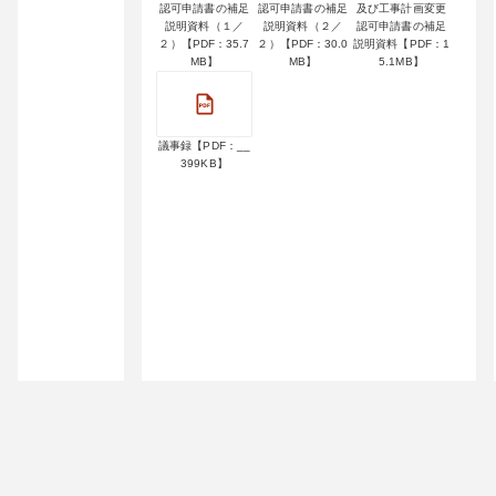
認可申請書の補足
認可申請書の補足
及び工事計画変更
説明資料（１／
説明資料（２／
認可申請書の補足
２）【PDF：35.7
２）【PDF：30.0
説明資料【PDF：1
MB】
MB】
5.1MB】
議事録【PDF：__
399KB】