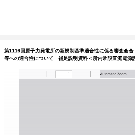
第1116回原子力発電所の新規制基準適合性に係る審査会合 
等への適合性について 補足説明資料＜所内常設直流電源設備(3