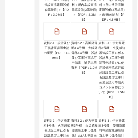
常設直流電源設備
料＜所内常設直流
料＜所内常設直流
(3系統目)＞【PD
電源設備(3系統目)
電源設備(3系統目)
F：3.0MB】
＞【PDF：4.3M
＞(技術的能力)【P
B】
DF：4.8MB】
資料2-1：設計及び
資料2-2：高浜発電
資料3-1：伊方発電
工事計画認可申請
所3,4号機 大飯発
所3号機 火災感知
の概要【PDF：11.
電所3,4号機 設計
器追設工事に係る
9MB】
及び工事計画認可
設計及び工事計画
申請書 補足説明
認可申請並びに使
資料【PDF：1.0M
用済燃料乾式貯蔵
B】
施設設置工事に係
る設計及び工事計
画変更認可申請の
コメント回答につ
いて【PDF：1.5M
B】
資料3-2：伊方発電
資料3-2：伊方発電
資料3-3：伊方発電
所3号機 火災感知
所3号機 火災感知
所3号機 使用済燃
器追設工事に係る
器追設工事に係る
料乾式貯蔵施設設
設計及び工事計画
設計及び工事計画
置工事に係る設計