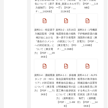
化について［原子
業省_資源エネルギ
庁］【PDF：__1.8
力規制庁］【PD
ー庁］【PDF：__
MB】
F：__162KB】
213KB】
資料3-1：特定原子
資料3-2：3月16日
資料3-3：1号機原
力施設監視・評価
地震発生後の福島
子炉格納容器の漏
検討会における
第一原子力発電所
洩箇所の推定［東
『過去のコメント
の状況について
京電力］【PDF：_
への対応状況』に
［東京電力］【PD
_1.6MB】
ついて［東京電
F：__3.0MB】
力］【PDF：__29
4KB】
資料3-4：濃縮廃液
資料4-1-1：多核種
資料4-1-2：ALPS
タンク（D・H2エ
除去設備等処理水
処理水の海洋放出
リア）の対応状況
希釈放出設備およ
関連設備の設置等
について［東京電
び関連施設等の設
に係る御意見に対
力］【PDF：__71
置工事の進捗状況
する考え方への対
3KB】
について［東京電
応状況［原子力規
力］（資料配付）
制庁］（資料配
【PDF：__1.4M
付）【PDF：__14
B】
0KB】