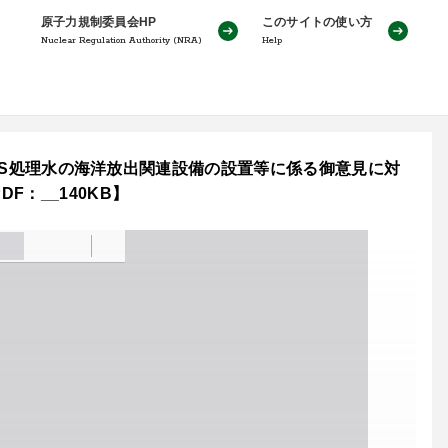
原子力規制委員会HP
このサイトの使い方
Nuclear Regulation Authority (NRA)
Help
ALPS処理水の海洋放出関連設備の設置等に係る御意見に対
：__140KB】