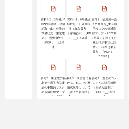
資料4-2：2号機_P
資料4-3：6号機燃
参考1：福島第一原
CV内部調査・試験
料取り出し進捗状
子力発電所_中長期
的取り出し作業の
況［東京電力］
的リスクの低減目
準備状況［東京電
（資料配付）【PD
標マップ（2022年
力］（資料配付）
F：__1.6MB】
3月版）を踏まえた
【PDF：__1.9M
検討指示事項に対
B】
する工程表［東京
電力］【PDF：__
5.2MB】
参考2：東京電力福
参考3：検討会にお
参考4：過去のコメ
島第一原子力発電
けるこれまでの審
ントへの対応状況
所の中期的リスク
議状況等について
［原子力規制庁］
の低減目標マップ
［原子力規制庁］
【PDF：__185K
（2022年3月版）
【PDF：__238K
B】
［原子力規制庁］
B】
【PDF：__424K
B】