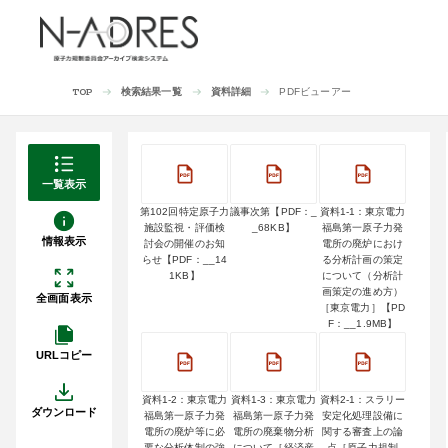
検索結果一覧
資料詳細
PDFビューアー
TOP
一覧表示
第102回特定原子力
議事次第【PDF：_
資料1-1：東京電力
施設監視・評価検
_68KB】
福島第一原子力発
情報表示
討会の開催のお知
電所の廃炉におけ
らせ【PDF：__14
る分析計画の策定
1KB】
について（分析計
画策定の進め方）
全画面表示
［東京電力］【PD
F：__1.9MB】
URLコピー
資料1-2：東京電力
資料1-3：東京電力
資料2-1：スラリー
ダウンロード
福島第一原子力発
福島第一原子力発
安定化処理設備に
電所の廃炉等に必
電所の廃棄物分析
関する審査上の論
要な分析体制の強
について［経済産
点［原子力規制