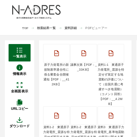
検索結果一覧
資料詳細
PDFビューアー
TOP
一覧表示
原子力発電所の新
議事次第【PDF：_
資料1-1 東通原子
規制基準適合性に
_33KB】
力発電所_震源を特
情報表示
係る審査会合開催
定せず策定する地
通知【PDF：__41
震動の評価につい
2KB】
て（全国共通に考
慮すべき地震動）
全画面表示
（コメント回答）
【PDF：__4.2M
B】
URLコピー
ダウンロード
資料1-2 東通原子
資料1-2 東通原子
資料3 東通原子力
力発電所_震源を特
力発電所_震源を特
発電所_基準地震動
定せず策定する地
定せず策定する地
の策定に関する審