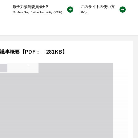
原子力規制委員会HP
このサイトの使い方
Nuclear Regulation Authority (NRA)
Help
事概要【PDF：__281KB】