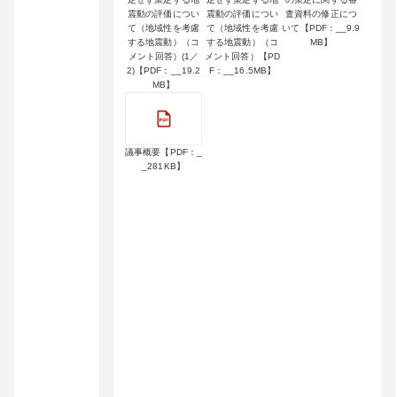
震動の評価につい
震動の評価につい
査資料の修正につ
て（地域性を考慮
て（地域性を考慮
いて【PDF：__9.9
する地震動）（コ
する地震動）（コ
MB】
メント回答）(1／
メント回答）【PD
2)【PDF：__19.2
F：__16.5MB】
MB】
議事概要【PDF：_
_281KB】