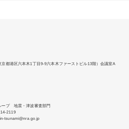
京都港区六本木1丁目9-9六本木ファーストビル13階）会議室A
ープ　地震・津波審査部門

-2119

tsunami@nra.go.jp