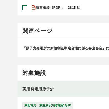
議事概要【PDF：__281KB】
関連ページ
「原子力発電所の新規制基準適合性に係る審査会合」
対象施設
実用発電用原子炉
東北電力 東通原子力発電所1号炉