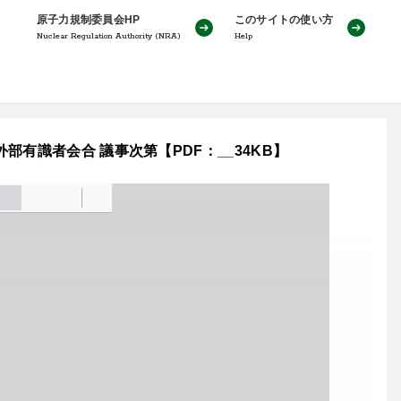
原子力規制委員会HP
このサイトの使い方
Nuclear Regulation Authority (NRA)
Help
有識者会合 議事次第【PDF：__34KB】