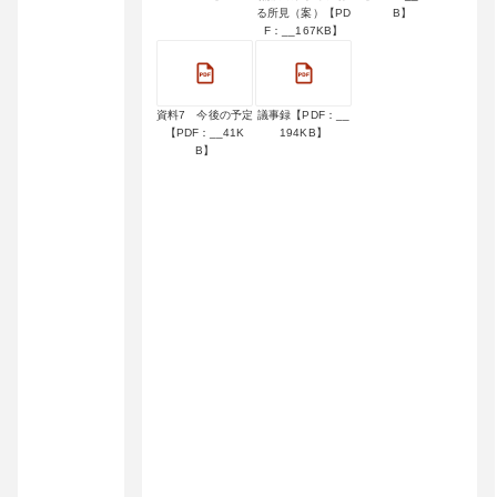
る所見（案）【PD
B】
F：__167KB】
資料7 今後の予定
議事録【PDF：__
【PDF：__41K
194KB】
B】