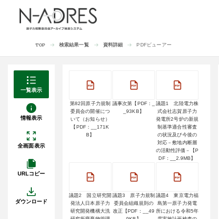
検索結果一覧
資料詳細
PDFビューアー
TOP
一覧表示
第82回原子力規制
議事次第【PDF：_
議題1 北陸電力株
委員会の開催につ
_93KB】
式会社志賀原子力
情報表示
いて（お知らせ）
発電所2号炉の新規
【PDF：__171K
制基準適合性審査
B】
の状況及び今後の
対応－敷地内断層
全画面表示
の活動性評価－【P
DF：__2.9MB】
URLコピー
議題2 国立研究開
議題3 原子力規制
議題4 東京電力福
ダウンロード
発法人日本原子力
委員会組織規則の
島第一原子力発電
研究開発機構大洗
改正【PDF：__49
所における令和5年
研究所廃棄物管理
9KB】
度実施計画検査の