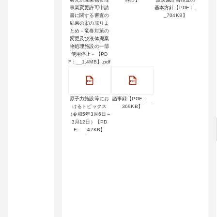
事業変更許可申請
基本方針【PDF：_
書に関する審査の
_704KB】
結果の案の取りま
とめ－竜巻対策の
変更及び液体廃棄
物処理施設の一部
使用停止－【PD
F：__1.4MB】.pdf
原子力施設等にお
議事録【PDF：__
けるトピックス
369KB】
（令和5年3月6日～
3月12日）【PD
F：__47KB】