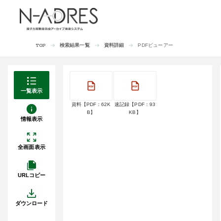
検索結果一覧
資料詳細
PDFビューアー
TOP
一覧表示
資料【PDF：62K
速記録【PDF：93
B】
KB】
情報表示
全画面表示
URLコピー
ダウンロード