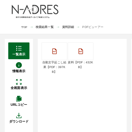
検索結果一覧
資料詳細
PDFビューアー
TOP
一覧表示
自動文字起こし結
資料【PDF：432K
果【PDF：397K
B】
情報表示
B】
全画面表示
URLコピー
ダウンロード