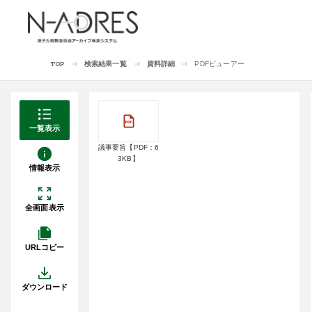
検索結果一覧
資料詳細
PDFビューアー
TOP
一覧表示
議事要旨【PDF：6
3KB】
情報表示
全画面表示
URLコピー
ダウンロード