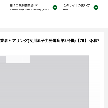
原子力規制委員会HP
このサイトの使い方
Nuclear Regulation Authority (NRA)
Help
者ヒアリング(女川原子力発電所第2号機)【76】 令和7