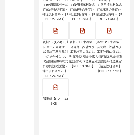
て(使用済燃料乾式
て(使用済燃料乾式
て(使用済燃料乾式
貯蔵施設の設置)＜
貯蔵施設の設置)＜
貯蔵施設の設置)＜
補足説明資料＞【P
補足説明資料＞【P
補足説明資料＞【P
DF：24.9MB】
DF：23.9MB】
DF：24.6MB】
資料1-2(4／4)：川
資料2-1：東海第二
資料2-2：東海第二
内原子力発電所
発電所 設計及び
発電所 設計及び
設置許可基準規則
工事計画に係る説
工事計画に係る説
への適合性につい
明資料(防潮堤(鋼製
明資料(防潮堤(鋼製
て(使用済燃料乾式
防護壁)の構造変更)
防護壁)の構造変更)
貯蔵施設の設置)＜
【PDF：9.9MB】
【補足説明資料】
補足説明資料＞【P
【PDF：19.1MB】
DF：24.5MB】
議事録【PDF：32
9KB】