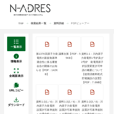
検索結果一覧
資料詳細
PDFビューアー
TOP
一覧表示
第1376回原子力発
議事次第【PDF：5
資料1-1：川内原子
電所の新規制基準
5KB】
力発電所1号炉及び
情報表示
適合性に係る審査
2号炉 発電用原子
会合の開催のお知
炉設置変更許可申
らせ【PDF：142K
請の概要について
B】
【使用済燃料乾式
全画面表示
貯蔵施設の設置】
【PDF：7.6MB】
URLコピー
資料1-2(1／4)：川
資料1-2(2／4)：川
資料1-2(3／4)：川
ダウンロード
内原子力発電所
内原子力発電所
内原子力発電所
設置許可基準規則
設置許可基準規則
設置許可基準規則
への適合性につい
への適合性につい
への適合性につい