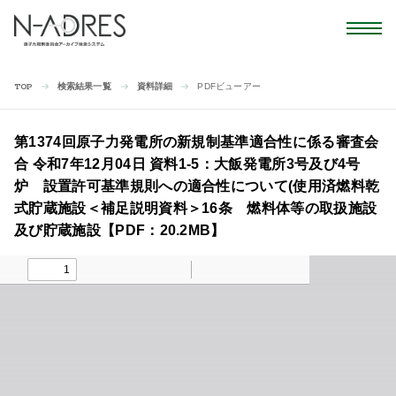
検索結果一覧
資料詳細
PDFビューアー
TOP
第1374回原子力発電所の新規制基準適合性に係る審査会
合 令和7年12月04日 資料1-5：大飯発電所3号及び4号
炉 設置許可基準規則への適合性について(使用済燃料乾
式貯蔵施設＜補足説明資料＞16条 燃料体等の取扱施設
及び貯蔵施設【PDF：20.2MB】