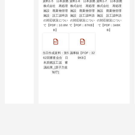
資料1-5 日本原燃
資料1-6 日本原燃
資料1-7 日本原燃
株式会社 再処理
株式会社 再処理
株式会社 再処理
施設 廃棄物管理
施設 廃棄物管理
施設 廃棄物管理
施設 設工認申請
施設 設工認申請
施設 設工認申請
の対応状況につい
の対応状況につい
の対応状況につい
て【PDF：10.8M
て【PDF：87KB】
て【PDF：348K
B】
B】
当日作成資料：第5
議事録【PDF：32
62回審査会合 日
9KB】
本原燃設工認 審
議結果_[原子力規
制庁]