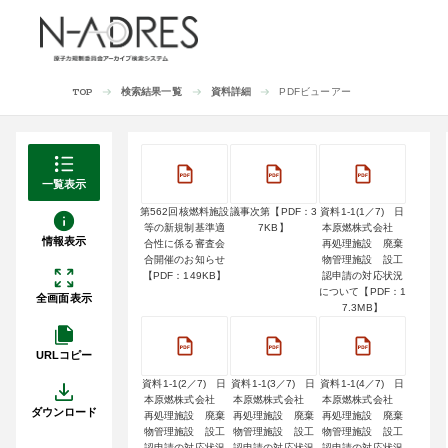
検索結果一覧
資料詳細
PDFビューアー
TOP
一覧表示
第562回核燃料施設
議事次第【PDF：3
資料1-1(1／7) 日
等の新規制基準適
7KB】
本原燃株式会社
情報表示
合性に係る審査会
再処理施設 廃棄
合開催のお知らせ
物管理施設 設工
【PDF：149KB】
認申請の対応状況
について【PDF：1
全画面表示
7.3MB】
URLコピー
資料1-1(2／7) 日
資料1-1(3／7) 日
資料1-1(4／7) 日
本原燃株式会社
本原燃株式会社
本原燃株式会社
ダウンロード
再処理施設 廃棄
再処理施設 廃棄
再処理施設 廃棄
物管理施設 設工
物管理施設 設工
物管理施設 設工
認申請の対応状況
認申請の対応状況
認申請の対応状況