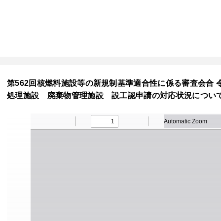
第562回核燃料施設等の新規制基準適合性に係る審査会合 令和7
処理施設 廃棄物管理施設 設工認申請の対応状況について【P