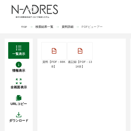
検索結果一覧
資料詳細
PDFビューアー
TOP
一覧表示
資料【PDF：88K
速記録【PDF：13
B】
1KB】
情報表示
全画面表示
URLコピー
ダウンロード