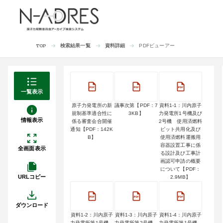
検索結果一覧
資料詳細
PDFビューアー
TOP
一覧表示
原子力発電所の新
議事次第【PDF：7
資料1-1：川内原子
規制基準適合性に
3KB】
力発電所1号機及び
情報表示
係る審査会合開催
2号機 使用済燃料
通知【PDF：142K
ピット共用化及び
B】
使用済燃料運搬用
容器設置工事に係
全画面表示
る設計及び工事計
画認可申請の概要
について【PDF：
URLコピー
2.9MB】
ダウンロード
資料1-2：川内原子
資料1-3：川内原子
資料1-4：川内原子
力発電所第1号機
力発電所第2号機
力発電所第1号機