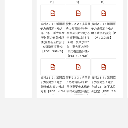
B】
B】
B】
資料2-2-1：浜岡原
資料2-2-2：浜岡原
資料2-3-1：浜岡原
子力発電所4号炉
子力発電所4号炉
子力発電所4号炉
第37条 重大事故
審査会合における
地下水位の設定【P
等対策の有効性評
指摘事項に対する
DF：2.0MB】
価(審査会合におけ
回答一覧表(第37
る指摘事項回答)
条 重大事故等対
【PDF：598KB】
策の有効性評価)
【PDF：267KB】
資料2-3-2：浜岡原
資料2-3-3：浜岡原
資料2-3-4：浜岡原
子力発電所4号炉
子力発電所4号炉
子力発電所4号炉
液状化影響の検討
屋外重要土木構造
別紙-16 地下水位
方針【PDF：4.5M
物等の耐震評価に
の設定【PDF：5.0
B】
おける断面選定【P
MB】
DF：3.6MB】
資料2-3-5：浜岡原
資料2-3-6：浜岡原
資料2-4：浜岡原子
子力発電所4号炉
子力発電所4号炉
力発電所4号炉 設