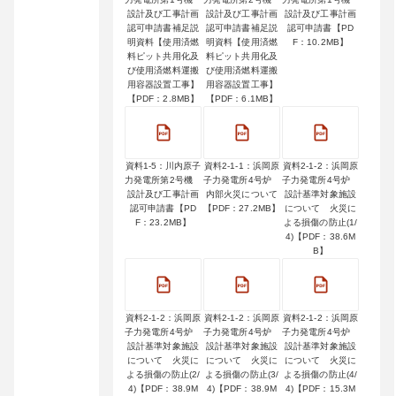
設計及び工事計画
設計及び工事計画
設計及び工事計画
認可申請書補足説
認可申請書補足説
認可申請書【PD
明資料【使用済燃
明資料【使用済燃
F：10.2MB】
料ピット共用化及
料ピット共用化及
び使用済燃料運搬
び使用済燃料運搬
用容器設置工事】
用容器設置工事】
【PDF：2.8MB】
【PDF：6.1MB】
資料1-5：川内原子
資料2-1-1：浜岡原
資料2-1-2：浜岡原
力発電所第2号機
子力発電所4号炉
子力発電所4号炉
設計及び工事計画
内部火災について
設計基準対象施設
認可申請書【PD
【PDF：27.2MB】
について 火災に
F：23.2MB】
よる損傷の防止(1/
4)【PDF：38.6M
B】
資料2-1-2：浜岡原
資料2-1-2：浜岡原
資料2-1-2：浜岡原
子力発電所4号炉
子力発電所4号炉
子力発電所4号炉
設計基準対象施設
設計基準対象施設
設計基準対象施設
について 火災に
について 火災に
について 火災に
よる損傷の防止(2/
よる損傷の防止(3/
よる損傷の防止(4/
4)【PDF：38.9M
4)【PDF：38.9M
4)【PDF：15.3M