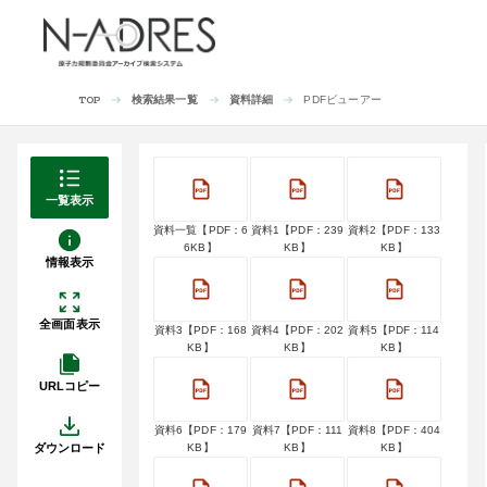
検索結果一覧
資料詳細
PDFビューアー
TOP
一覧表示
資料一覧【PDF：6
資料1【PDF：239
資料2【PDF：133
6KB】
KB】
KB】
情報表示
全画面表示
資料3【PDF：168
資料4【PDF：202
資料5【PDF：114
KB】
KB】
KB】
URLコピー
資料6【PDF：179
資料7【PDF：111
資料8【PDF：404
ダウンロード
KB】
KB】
KB】