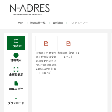
検索結果一覧
資料詳細
PDFビューアー
TOP
一覧表示
玄海原子力発電所
審査結果【PDF：1
原子炉施設保安規
17KB】
情報表示
定の変更の認可に
ついて(原規規発第
2408192号)【PD
F：31KB】
全画面表示
URLコピー
ダウンロード