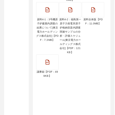
資料4-1：3号機原
資料4-2：福島第一
資料全体版【PD
子炉建屋内調査の
原子力発電所原子
F：11.0MB】
結果について[東京
炉格納容器内調査
電力ホールディン
関連サンプルの分
グス株式会社]【PD
析・評価スケジュ
F：7.3MB】
ール[東京電力ホー
ルディングス株式
会社]【PDF：121
KB】
議事録【PDF：49
9KB】