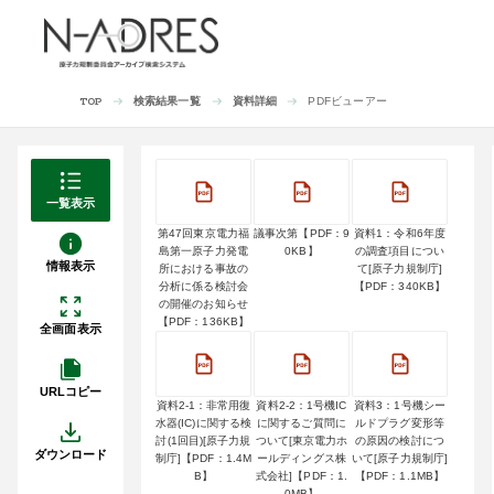
検索結果一覧
資料詳細
PDFビューアー
TOP
一覧表示
第47回東京電力福
議事次第【PDF：9
資料1：令和6年度
島第一原子力発電
0KB】
の調査項目につい
情報表示
所における事故の
て[原子力規制庁]
分析に係る検討会
【PDF：340KB】
の開催のお知らせ
【PDF：136KB】
全画面表示
URLコピー
資料2-1：非常用復
資料2-2：1号機IC
資料3：1号機シー
水器(IC)に関する検
に関するご質問に
ルドプラグ変形等
討(1回目)[原子力規
ついて[東京電力ホ
の原因の検討につ
ダウンロード
制庁]【PDF：1.4M
ールディングス株
いて[原子力規制庁]
B】
式会社]【PDF：1.
【PDF：1.1MB】
0MB】