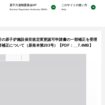
原子力規制委員会HP
このサイトの使い方
Nuclear Regulation Authority (NRA)
Help
所の原子炉施設保安規定変更認可申請書の一部補正を受理
について（原発本第203号）【PDF：__7.4MB】