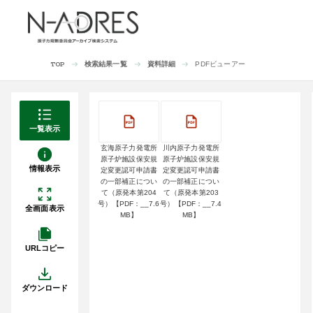
検索結果一覧
資料詳細
PDFビューアー
TOP
一覧表示
玄海原子力発電所
川内原子力発電所
原子炉施設保安規
原子炉施設保安規
情報表示
定変更認可申請書
定変更認可申請書
の一部補正につい
の一部補正につい
て（原発本第204
て（原発本第203
号）【PDF：__7.6
号）【PDF：__7.4
全画面表示
MB】
MB】
URLコピー
ダウンロード