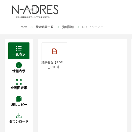
検索結果一覧
資料詳細
PDFビューアー
TOP
一覧表示
議事要旨【PDF_：
_36KB】
情報表示
全画面表示
URLコピー
ダウンロード