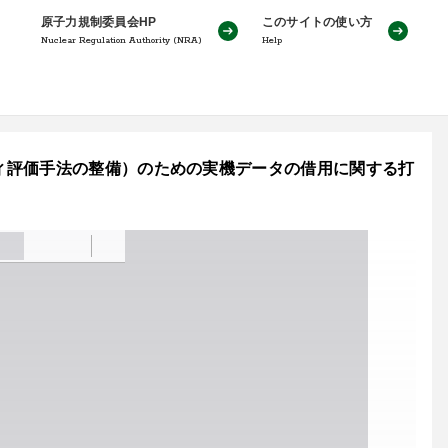
原子力規制委員会HP
このサイトの使い方
Nuclear Regulation Authority (NRA)
Help
ィ評価手法の整備）のための実機データの借用に関する打