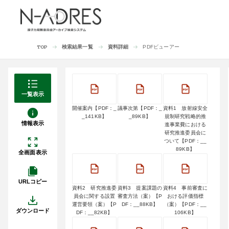
検索結果一覧
資料詳細
PDFビューアー
TOP
一覧表示
開催案内【PDF：_
議事次第【PDF：_
資料1 放射線安全
_141KB】
_89KB】
規制研究戦略的推
情報表示
進事業費における
研究推進委員会に
ついて【PDF：__
89KB】
全画面表示
URLコピー
資料2 研究推進委
資料3 提案課題の
資料4 事前審査に
員会に関する設置
審査方法（案）【P
おける評価指標
運営要領（案）【P
DF：__88KB】
（案）【PDF：__
ダウンロード
DF：__82KB】
106KB】