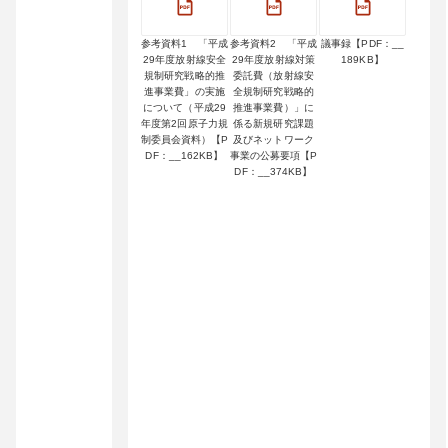
参考資料1 「平成
参考資料2 「平成
議事録【PDF：__
29年度放射線安全
29年度放射線対策
189KB】
規制研究戦略的推
委託費（放射線安
進事業費」の実施
全規制研究戦略的
について（平成29
推進事業費）」に
年度第2回原子力規
係る新規研究課題
制委員会資料）【P
及びネットワーク
DF：__162KB】
事業の公募要項【P
DF：__374KB】