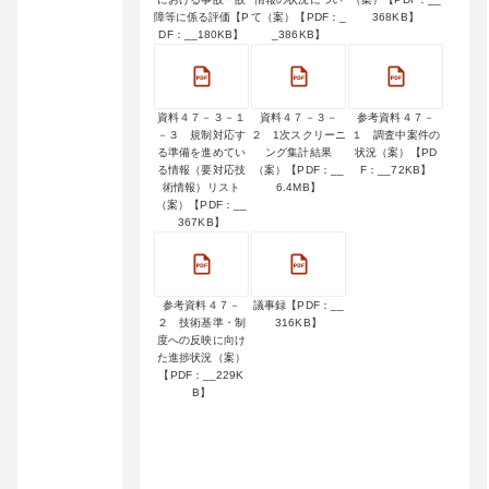
障等に係る評価【P
て（案）【PDF：_
368KB】
DF：__180KB】
_386KB】
資料４７－３－１
資料４７－３－
参考資料４７－
－３ 規制対応す
２ 1次スクリーニ
１ 調査中案件の
る準備を進めてい
ング集計結果
状況（案）【PD
る情報（要対応技
（案）【PDF：__
F：__72KB】
術情報）リスト
6.4MB】
（案）【PDF：__
367KB】
参考資料４７－
議事録【PDF：__
２ 技術基準・制
316KB】
度への反映に向け
た進捗状況（案）
【PDF：__229K
B】