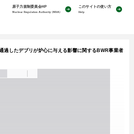
原子力規制委員会HP
このサイトの使い方
Nuclear Regulation Authority (NRA)
Help
を通過したデブリが炉心に与える影響に関するBWR事業者