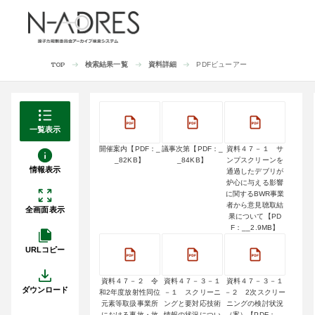
検索結果一覧
資料詳細
PDFビューアー
TOP
一覧表示
開催案内【PDF：_
議事次第【PDF：_
資料４７－１ サ
_82KB】
_84KB】
ンプスクリーンを
情報表示
通過したデブリが
炉心に与える影響
に関するBWR事業
者から意見聴取結
全画面表示
果について【PD
F：__2.9MB】
URLコピー
資料４７－２ 令
資料４７－３－１
資料４７－３－１
ダウンロード
和2年度放射性同位
－１ スクリーニ
－２ 2次スクリー
元素等取扱事業所
ングと要対応技術
ニングの検討状況
における事故・故
情報の状況につい
（案）【PDF：__