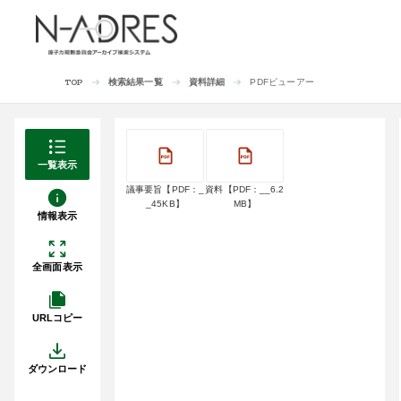
検索結果一覧
資料詳細
PDFビューアー
TOP
一覧表示
議事要旨【PDF：_
資料【PDF：__6.2
_45KB】
MB】
情報表示
全画面表示
URLコピー
ダウンロード