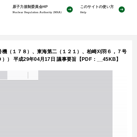
原子力規制委員会HP
このサイトの使い方
Nuclear Regulation Authority (NRA)
Help
号機（１７８）、東海第二（１２１）、柏崎刈羽６，７号
平成29年04月17日 議事要旨【PDF：__45KB】