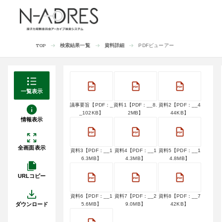
検索結果一覧
資料詳細
PDFビューアー
TOP
一覧表示
議事要旨【PDF：_
資料1【PDF：__8.
資料2【PDF：__4
_102KB】
2MB】
44KB】
情報表示
全画面表示
資料3【PDF：__1
資料4【PDF：__1
資料5【PDF：__1
6.3MB】
4.3MB】
4.8MB】
URLコピー
資料6【PDF：__1
資料7【PDF：__2
資料8【PDF：__7
ダウンロード
5.6MB】
9.0MB】
42KB】