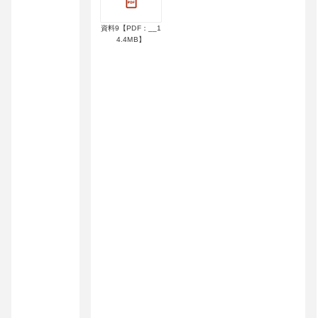
資料9【PDF：__1
4.4MB】