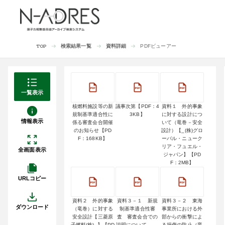
検索結果一覧
資料詳細
PDFビューアー
TOP
一覧表示
核燃料施設等の新
議事次第【PDF：4
資料１ 外的事象
規制基準適合性に
3KB】
に対する設計につ
情報表示
係る審査会合開催
いて（竜巻－安全
のお知らせ【PD
設計）【_(株)グロ
F：168KB】
ーバル・ニューク
リア・フュエル・
全画面表示
ジャパン】【PD
F：2MB】
URLコピー
資料２ 外的事象
資料３－１ 新規
資料３－２ 東海
ダウンロード
（竜巻）に対する
制基準適合性審
事業所における外
安全設計【三菱原
査 審査会合での
部からの衝撃によ
子燃料(株)_】【PD
説明について____
る損傷の防止（竜