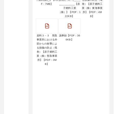
F：7MB】
__________【原
巻）【原子燃料工
子燃料工業
業（株）東海事業
（株）】【PDF：1
所】【PDF：4M
22KB】
B】
資料３－３ 熊取
議事録【PDF：36
事業所における外
6KB】
部からの衝撃によ
る損傷の防止（竜
巻）【原子燃料工
業（株）熊取事業
所】【PDF：3M
B】