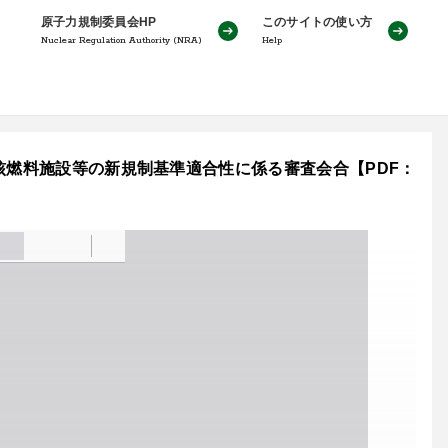
原子力規制委員会HP
このサイトの使い方
Nuclear Regulation Authority (NRA)
Help
核燃料施設等の新規制基準適合性に係る審査会合【PDF：