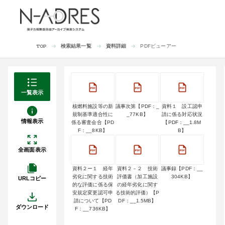
検索結果一覧
資料詳細
PDFビューアー
TOP
一覧表示
核燃料施設等の新
議事次第【PDF：_
資料１ 設工認申
規制基準適合性に
_77KB】
請に係る対応状況
情報表示
係る審査会合【PD
【PDF：__1.8M
F：__8KB】
B】
全画面表示
資料２ー１ 経年
資料２－２ 技術
議事録【PDF：__
劣化に関する技術
評価書（加工施設
304KB】
URLコピー
的な評価に係る保
の経年劣化に関す
安規定変更認可申
る技術的評価）【P
請について【PD
DF：__1.5MB】
ダウンロード
F：__736KB】