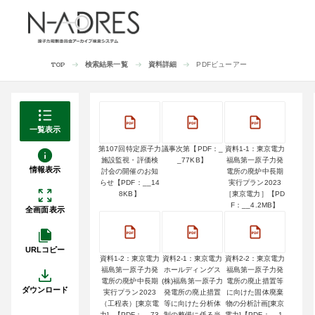
検索結果一覧
資料詳細
PDFビューアー
TOP
一覧表示
第107回特定原子力
議事次第【PDF：_
資料1-1：東京電力
施設監視・評価検
_77KB】
福島第一原子力発
情報表示
討会の開催のお知
電所の廃炉中長期
らせ【PDF：__14
実行プラン2023
8KB】
［東京電力］【PD
F：__4.2MB】
全画面表示
URLコピー
資料1-2：東京電力
資料2-1：東京電力
資料2-2：東京電力
福島第一原子力発
ホールディングス
福島第一原子力発
電所の廃炉中長期
(株)福島第一原子力
電所の廃止措置等
ダウンロード
実行プラン2023
発電所の廃止措置
に向けた固体廃棄
（工程表）[東京電
等に向けた分析体
物の分析計画[東京
力]_【PDF：__73
制の整備に係る当
電力]【PDF：__1.