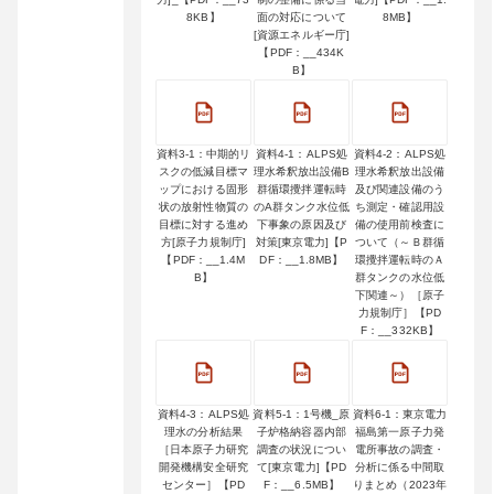
8KB】
面の対応について
8MB】
[資源エネルギー庁]
【PDF：__434K
B】
資料3-1：中期的リ
資料4-1：ALPS処
資料4-2：ALPS処
スクの低減目標マ
理水希釈放出設備B
理水希釈放出設備
ップにおける固形
群循環攪拌運転時
及び関連設備のう
状の放射性物質の
のA群タンク水位低
ち測定・確認用設
目標に対する進め
下事象の原因及び
備の使用前検査に
方[原子力規制庁]
対策[東京電力]【P
ついて（～Ｂ群循
【PDF：__1.4M
DF：__1.8MB】
環攪拌運転時のＡ
B】
群タンクの水位低
下関連～）［原子
力規制庁］【PD
F：__332KB】
資料4-3：ALPS処
資料5-1：1号機_原
資料6-1：東京電力
理水の分析結果
子炉格納容器内部
福島第一原子力発
［日本原子力研究
調査の状況につい
電所事故の調査・
開発機構安全研究
て[東京電力]【PD
分析に係る中間取
センター］【PD
F：__6.5MB】
りまとめ（2023年