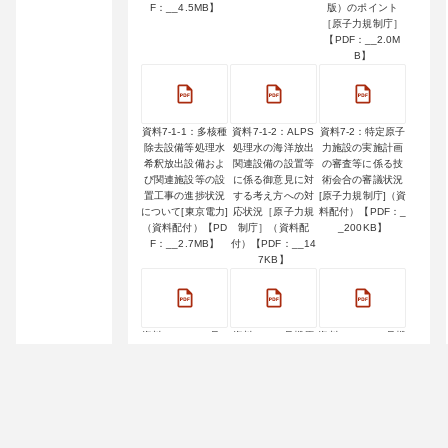
F：__4.5MB】
版）のポイント
［原子力規制庁］
【PDF：__2.0M
B】
資料7-1-1：多核種
資料7-1-2：ALPS
資料7-2：特定原子
除去設備等処理水
処理水の海洋放出
力施設の実施計画
希釈放出設備およ
関連設備の設置等
の審査等に係る技
び関連施設等の設
に係る御意見に対
術会合の審議状況
置工事の進捗状況
する考え方への対
[原子力規制庁]（資
について[東京電力]
応状況［原子力規
料配付）【PDF：_
（資料配付）【PD
制庁］（資料配
_200KB】
F：__2.7MB】
付）【PDF：__14
7KB】
資料7-3：1／2号S
資料7-4：1号機原
資料7-5：1・3号機
GTS配管撤去（そ
子炉建屋1階地震計
S／C水位低下に向
の1）の進捗状況に
設置について[東京
けた取り組み状況
ついて[東京電力]
電力]（資料配付）
について[東京電力]
（資料配付）【PD
【PDF：__586K
（資料配付）【PD
F：__5.8MB】
B】
F：__390KB】