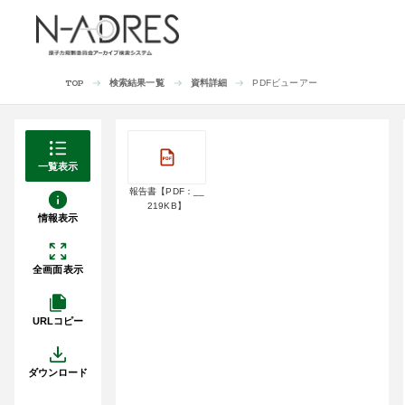
検索結果一覧
資料詳細
PDFビューアー
TOP
一覧表示
報告書【PDF：__
219KB】
情報表示
全画面表示
URLコピー
ダウンロード